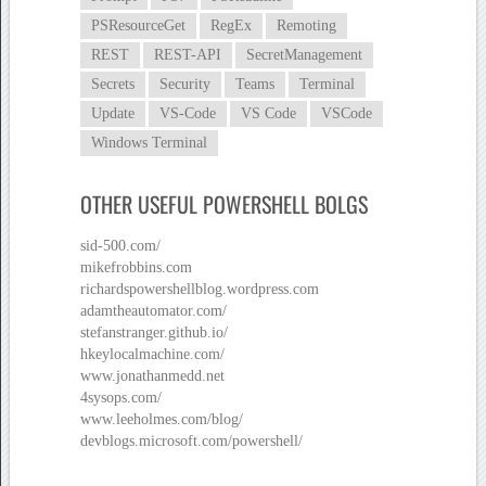
PSResourceGet
RegEx
Remoting
REST
REST-API
SecretManagement
Secrets
Security
Teams
Terminal
Update
VS-Code
VS Code
VSCode
Windows Terminal
OTHER USEFUL POWERSHELL BOLGS
sid-500.com/
mikefrobbins.com
richardspowershellblog.wordpress.com
adamtheautomator.com/
stefanstranger.github.io/
hkeylocalmachine.com/
www.jonathanmedd.net
4sysops.com/
www.leeholmes.com/blog/
devblogs.microsoft.com/powershell/