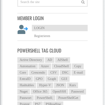
MEMBER LOGIN
LOGIN
Registrieren
POWERSHELL TAG CLOUD
Active Directory
AD
AIShell
Automation
Azure
CloudShell
Copy
Core
Crescendo
CSV
DSC
E-mail
EntraID
GPO
Graph
GUI
Hashtables
Hyper-V
JSON
Kurs
Nuget
Office 365
OpenSSH
Password
Passwort
PowerShell;
PowerShellGet
Prompt
PS7
PSReadline