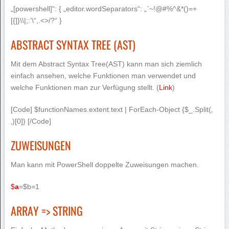
„[powershell]“: { „editor.wordSeparators“: „`~!@#%^&*()=+
[{]}\\|;:’\“,.<>/?“ }
ABSTRACT SYNTAX TREE (AST)
Mit dem Abstract Syntax Tree(AST) kann man sich ziemlich
einfach ansehen, welche Funktionen man verwendet und
welche Funktionen man zur Verfügung stellt. (
Link
)
[Code] $functionNames.extent.text | ForEach-Object {$_.Split(‚
‚)[0]} [/Code]
ZUWEISUNGEN
Man kann mit PowerShell doppelte Zuweisungen machen.
$
a
=$b=1
ARRAY => STRING