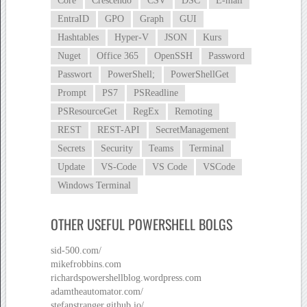
Core
Crescendo
CSV
DSC
E-mail
EntraID
GPO
Graph
GUI
Hashtables
Hyper-V
JSON
Kurs
Nuget
Office 365
OpenSSH
Password
Passwort
PowerShell;
PowerShellGet
Prompt
PS7
PSReadline
PSResourceGet
RegEx
Remoting
REST
REST-API
SecretManagement
Secrets
Security
Teams
Terminal
Update
VS-Code
VS Code
VSCode
Windows Terminal
OTHER USEFUL POWERSHELL BOLGS
sid-500.com/
mikefrobbins.com
richardspowershellblog.wordpress.com
adamtheautomator.com/
stefanstranger.github.io/