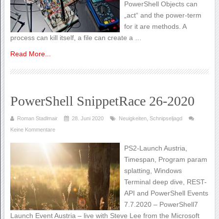
PowerShell Objects can
„act“ and the power-term
for it are methods. A
process can kill itself, a file can create a …
Read More...
PowerShell SnippetRace 26-2020
Roman Stadlmair
28. Juni 2020
Neuigkeiten
,
Schnipseljagd
Keine Kommentare
PS2-Launch Austria,
Timespan, Program param
splatting, Windows
Terminal deep dive, REST-
API and PowerShell Events
7.7.2020 – PowerShell7
Launch Event Austria – live with Steve Lee from the Microsoft