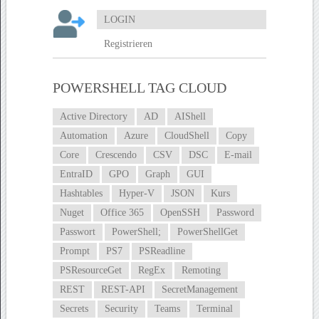
LOGIN
Registrieren
POWERSHELL TAG CLOUD
Active Directory
AD
AIShell
Automation
Azure
CloudShell
Copy
Core
Crescendo
CSV
DSC
E-mail
EntraID
GPO
Graph
GUI
Hashtables
Hyper-V
JSON
Kurs
Nuget
Office 365
OpenSSH
Password
Passwort
PowerShell;
PowerShellGet
Prompt
PS7
PSReadline
PSResourceGet
RegEx
Remoting
REST
REST-API
SecretManagement
Secrets
Security
Teams
Terminal