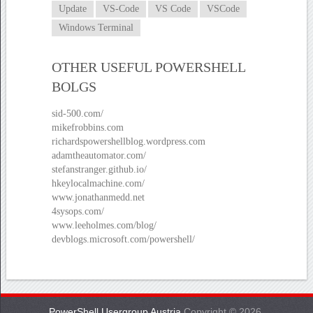
Update
VS-Code
VS Code
VSCode
Windows Terminal
OTHER USEFUL POWERSHELL
BOLGS
sid-500.com/
mikefrobbins.com
richardspowershellblog.wordpress.com
adamtheautomator.com/
stefanstranger.github.io/
hkeylocalmachine.com/
www.jonathanmedd.net
4sysops.com/
www.leeholmes.com/blog/
devblogs.microsoft.com/powershell/
PowerShell Usergroup Austria
Copyright © 2026.