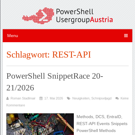
Menu
Schlagwort:
REST-API
PowerShell SnippetRace 20-
21/2026
Roman Stadlmair
17. Mai 2026
Neuigkeiten
,
Schnipseljagd
Keine
Kommentare
Methods, DCS, EntraID,
REST-API Events Snippets
PowerShell Methods