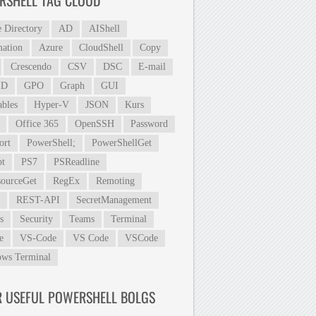
RSHELL TAG CLOUD
e Directory
AD
AIShell
ation
Azure
CloudShell
Copy
Crescendo
CSV
DSC
E-mail
ID
GPO
Graph
GUI
ables
Hyper-V
JSON
Kurs
Office 365
OpenSSH
Password
ort
PowerShell;
PowerShellGet
t
PS7
PSReadline
ourceGet
RegEx
Remoting
REST-API
SecretManagement
s
Security
Teams
Terminal
e
VS-Code
VS Code
VSCode
ws Terminal
R USEFUL POWERSHELL BOLGS