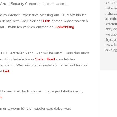
sid-500
Azure Security Center entdecken lassen.
mikefro
richard
eim Wiener Expertslive Meeting am 21. März bin ich
adamthe
 richtig hilft. Aber hier der
Link
. Stefan wiederholt den
stefanst
ai – kann ich wirklich empfehlen.
Anmeldung
hkeyloc
www.jo
4sysops
www.le
devblog
 GUI erstellen kann, war mir bekannt. Dass das auch
Den Tipp habe ich von
Stefan Koell
vom letzten
enlos, im Web und daher installationsfrei und für das
d.
Link
it PowerShell Technologien managen lohnt es sich,
ck
.
en uns, wenn für dich wieder was dabei war.