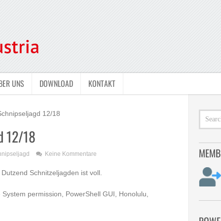
BER UNS
DOWNLOAD
KONTAKT
Schnipseljagd 12/18
d 12/18
MEMB
nipseljagd
Keine Kommentare
Dutzend Schnitzeljagden ist voll.
le System permission, PowerShell GUI, Honolulu,