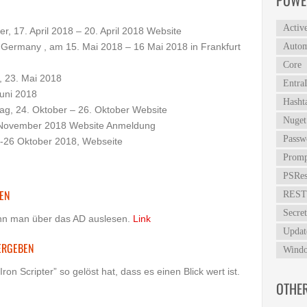
POWE
Activ
, 17. April 2018 – 20. April 2018
Website
Germany , am 15. Mai 2018 – 16 Mai 2018 in Frankfurt
Autom
Core
, 23. Mai 2018
Entra
Juni 2018
Hasht
ag, 24. Oktober – 26. Oktober
Website
Nuget
. November 2018
Website
Anmeldung
Passw
-26 Oktober 2018,
Webseite
Promp
PSRes
EN
REST
Secret
ann man über das AD auslesen.
Link
Updat
ERGEBEN
Windo
Iron Scripter” so gelöst hat, dass es einen Blick wert ist.
OTHE