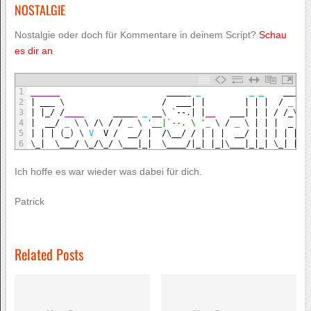
NOSTALGIE
Nostalgie oder doch für Kommentare in deinem Script?
Schau
es dir an
1
______                      
____
_
_
_
_
__
_
2
|
__
_
\
/
___
|
|
|
|
|
/
_
\
3
|
|
_
/
/
____      
____
_
_
__
\
`
--
.
|
|
__   
___
|
|
|
/
/
_
\
\
4
|
__
/
_
\
\
/
\
/
/
_
\
'__|`--. \ '
_
\
/
_
\
|
|
|
_
|
5
|
|
|
(
_
)
\
V
V
/
__
/
|
/
\
__
/
/
|
|
|
__
/
|
|
|
|
|
|
6
\
_
|
\
___
/
\
_
/
\
_
/
\
___
|
_
|
\
____
/
|
_
|
|
_
|
\
___
|
_
|
_
|
\
_
|
|
_
/
Ich hoffe es war wieder was dabei für dich.
Patrick
Related Posts