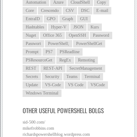
Automation
Azure
CloudShell
Copy
Core
Crescendo
CSV
DSC
E-mail
EntraID
GPO
Graph
GUI
Hashtables
Hyper-V
JSON
Kurs
Nuget
Office 365
OpenSSH
Password
Passwort
PowerShell;
PowerShellGet
Prompt
PS7
PSReadline
PSResourceGet
RegEx
Remoting
REST
REST-API
SecretManagement
Secrets
Security
Teams
Terminal
Update
VS-Code
VS Code
VSCode
Windows Terminal
OTHER USEFUL POWERSHELL BOLGS
sid-500.com/
mikefrobbins.com
richardspowershellblog.wordpress.com