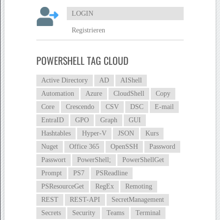
LOGIN
Registrieren
POWERSHELL TAG CLOUD
Active Directory
AD
AIShell
Automation
Azure
CloudShell
Copy
Core
Crescendo
CSV
DSC
E-mail
EntraID
GPO
Graph
GUI
Hashtables
Hyper-V
JSON
Kurs
Nuget
Office 365
OpenSSH
Password
Passwort
PowerShell;
PowerShellGet
Prompt
PS7
PSReadline
PSResourceGet
RegEx
Remoting
REST
REST-API
SecretManagement
Secrets
Security
Teams
Terminal