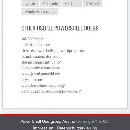
Update
VS-Code
VS Code
VSCode
Windows Terminal
OTHER USEFUL POWERSHELL BOLGS
sid-500.com/
mikefrobbins.com
richardspowershellblog.wordpress.com
adamtheautomator.com/
stefanstranger.github.io/
hkeylocalmachine.com/
www.jonathanmedd.net
4sysops.com/
www.leeholmes.com/blog/
devblogs.microsoft.com/powershell/
PowerShell Usergroup Austria
Copyright © 2026.
Impressum
|
Datenschutzerklärung