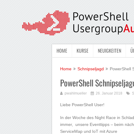
HOME
KURSE
NEUIGKEITEN
Ü
Home
Schnipseljagd
PowerShell 
PowerShell Schnipselja
pwahlmueller
26. Januar 2018
S
Liebe PowerShell User!
In der Woche des Night Race in Schlad
immer, unsere Eventtipps – beim nächs
ServiceMap und IoT mit Azure