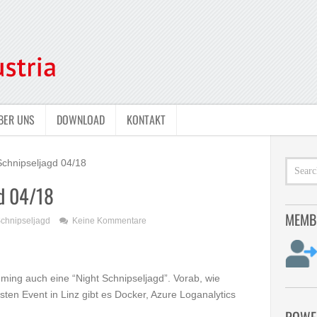
BER UNS
DOWNLOAD
KONTAKT
Schnipseljagd 04/18
gd 04/18
MEMB
chnipseljagd
Keine Kommentare
ming auch eine “Night Schnipseljagd”. Vorab, wie
ten Event in Linz gibt es Docker, Azure Loganalytics