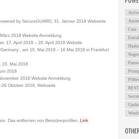
POWE
Activ
owered by SecureGUARD, 31. Jänner 2018
Webseite
Autom
Core
. März 2018
Website
Anmeldung
Entra
, 17. April 2018 – 20. April 2018
Website
Hasht
Germany , am 15. Mai 2018 – 16 Mai 2018 in Frankfurt
Nuget
Passw
, 23. Mai 2018
Juni 2018
Promp
. November 2018
Website
Anmeldung
PSRes
-26 Oktober 2018,
Webseite
REST
Secret
Updat
Windo
ein. Das entfernen von Benutzerprofilen.
Link
OTHE