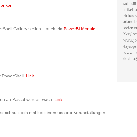
sid-500
rsenken
.
mikefro
richard
adamthe
stefanst
Shell Gallery stellen – auch ein
PowerBI Module
.
hkeyloc
www.jo
4sysops
www.le
devblog
t PowerShell.
Link
gen an Pascal werden wach.
Link
.
Und schau’ doch mal bei einem unserer Veranstaltungen