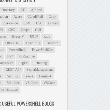
RSHELL TAG CLOUD
e Directory
AD
AIShell
ation
Azure
CloudShell
Copy
Crescendo
CSV
DSC
E-mail
ID
GPO
Graph
GUI
ables
Hyper-V
JSON
Kurs
Office 365
OpenSSH
Password
ort
PowerShell;
PowerShellGet
t
PS7
PSReadline
ourceGet
RegEx
Remoting
REST-API
SecretManagement
s
Security
Teams
Terminal
e
VS-Code
VS Code
VSCode
ws Terminal
R USEFUL POWERSHELL BOLGS