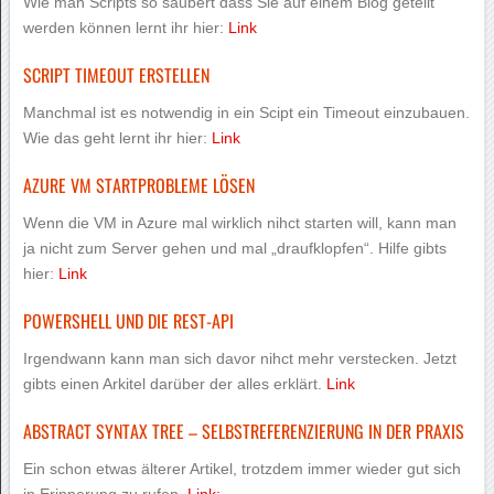
Wie man Scripts so säubert dass Sie auf einem Blog geteilt
werden können lernt ihr hier:
Link
SCRIPT TIMEOUT ERSTELLEN
Manchmal ist es notwendig in ein Scipt ein Timeout einzubauen.
Wie das geht lernt ihr hier:
Link
AZURE VM STARTPROBLEME LÖSEN
Wenn die VM in Azure mal wirklich nihct starten will, kann man
ja nicht zum Server gehen und mal „draufklopfen“. Hilfe gibts
hier:
Link
POWERSHELL UND DIE REST-API
Irgendwann kann man sich davor nihct mehr verstecken. Jetzt
gibts einen Arkitel darüber der alles erklärt.
Link
ABSTRACT SYNTAX TREE – SELBSTREFERENZIERUNG IN DER PRAXIS
Ein schon etwas älterer Artikel, trotzdem immer wieder gut sich
in Erinnerung zu rufen.
Link: