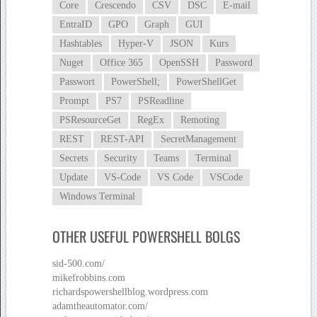
Core
Crescendo
CSV
DSC
E-mail
EntraID
GPO
Graph
GUI
Hashtables
Hyper-V
JSON
Kurs
Nuget
Office 365
OpenSSH
Password
Passwort
PowerShell;
PowerShellGet
Prompt
PS7
PSReadline
PSResourceGet
RegEx
Remoting
REST
REST-API
SecretManagement
Secrets
Security
Teams
Terminal
Update
VS-Code
VS Code
VSCode
Windows Terminal
OTHER USEFUL POWERSHELL BOLGS
sid-500.com/
mikefrobbins.com
richardspowershellblog.wordpress.com
adamtheautomator.com/