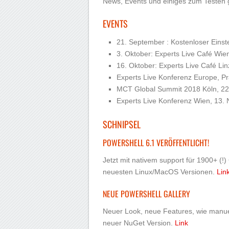
News, Events und einiges zum Testen g
EVENTS
21. September : Kostenloser Eins
3. Oktober: Experts Live Café Wie
16. Oktober: Experts Live Café Lin
Experts Live Konferenz Europe, Pr
MCT Global Summit 2018 Köln, 22
Experts Live Konferenz Wien, 13
SCHNIPSEL
POWERSHELL 6.1 VERÖFFENTLICHT!
Jetzt mit nativem support für 1900+ (
neuesten Linux/MacOS Versionen.
Lin
NEUE POWERSHELL GALLERY
Neuer Look, neue Features, wie manue
neuer NuGet Version.
Link