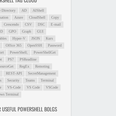
RSHELL TAG CLOUD
e Directory
AD
AIShell
ation
Azure
CloudShell
Copy
Crescendo
CSV
DSC
E-mail
ID
GPO
Graph
GUI
ables
Hyper-V
JSON
Kurs
Office 365
OpenSSH
Password
ort
PowerShell;
PowerShellGet
t
PS7
PSReadline
ourceGet
RegEx
Remoting
REST-API
SecretManagement
s
Security
Teams
Terminal
e
VS-Code
VS Code
VSCode
ws Terminal
R USEFUL POWERSHELL BOLGS