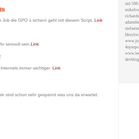
sid-500
ERN
mikefro
richard
m Job die GPO´s sichern geht mit diesem Script.
Link
adamthe
stefanst
hkeyloc
www.jo
r sinnvoll sein.
Link
4sysops
www.le
T
devblog
Internets immer wichtiger.
Link
wir sind schon sehr gespannt was uns da erwartet.