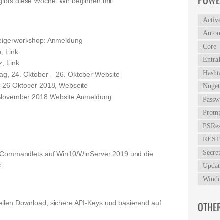
POWE
ibts diese Woche. Wir beginnen mit:
Activ
Autom
teigerworkshop:
Anmeldung
Core
n,
Link
Entra
z,
Link
Hasht
ag, 24. Oktober – 26. Oktober
Website
-26 Oktober 2018,
Webseite
Nuget
. November 2018
Website
Anmeldung
Passw
Promp
PSRes
REST
Secret
!) Commandlets auf Win10/WinServer 2019 und die
k
Updat
Windo
llen Download, sichere API-Keys und basierend auf
OTHE