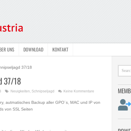
BER UNS
DOWNLOAD
KONTAKT
hnipseljagd 37/18
d 37/18
MEMB
8
Neuigkeiten
,
Schnipseljagd
Keine Kommentare
ery, autmatisches Backup aller GPO´s, MAC und IP von
s von SSL Seiten